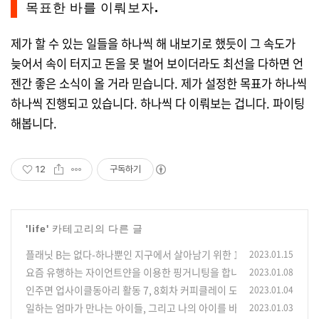
목표한 바를 이뤄보자.
제가 할 수 있는 일들을 하나씩 해 내보기로 했듯이 그 속도가
늦어서 속이 터지고 돈을 못 벌어 보이더라도 최선을 다하면 언
젠간 좋은 소식이 올 거라 믿습니다. 제가 설정한 목표가 하나씩
하나씩 진행되고 있습니다. 하나씩 다 이뤄보는 겁니다. 파이팅
해봅니다.
12
구독하기
'
life
' 카테고리의 다른 글
플래닛 B는 없다-하나뿐인 지구에서 살아남기 위한 150가지 질문과 대
2023.01.15
요즘 유행하는 자이언트얀을 이용한 핑거니팅을 합니다.
2023.01.08
(6)
인주면 업사이클동아리 활동 7, 8회차 커피클레이 도어벨
2023.01.04
(3)
일하는 엄마가 만나는 아이들, 그리고 나의 아이를 바라보는 나의 모습(
2023.01.03