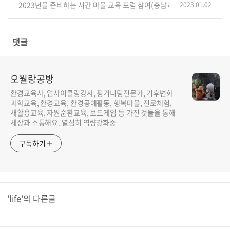
2023년을 준비하는 시간 마을 교육 포럼 참여(충남과학관)
2023.01.02
(3)
댓글
오월랑공방
환경교육사, 업사이클링강사, 핑거니팅전문가, 기후변화
과학교육, 환경교육, 환경공예활동, 행복마을, 진로체험,
새활용교육, 자원순환교육, 보드게임 등 가진 것들을 통해
세상과 소통해요. 열심히 역량강화중
구독하기
'life'의 다른글