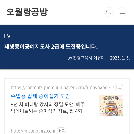
본문 바로가기
오월랑공방
life
재생종이공예지도사 2급에 도전중입니다.
by 환경교육사 이유미
2023. 1. 5.
https://contents.premium.naver.com/funnypaper/j
광고
amjampaper
수업용 입체 종이접기 도안
9년 차 베테랑 강사의 정밀 도안! 매주
업데이트되는 종이접기 자료, 월 4회
정
http://m.coupang.com
광고