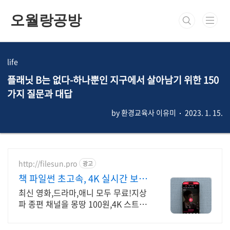
본문 바로가기
오월랑공방
life
플래닛 B는 없다-하나뿐인 지구에서 살아남기 위한 150
가지 질문과 대답
by 환경교육사 이유미
2023. 1. 15.
http://filesun.pro
광고
책 파일썬 초고속, 4K 실시간 보
기!
최신 영화,드라마,애니 모두 무료!지상
파 종편 채널을 몽땅 100원,4K 스트리
밍