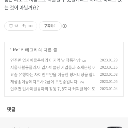
는 것이 아닐까요?
13
구독하기
'
life
' 카테고리의 다른 글
인주면 업사이클동아리 마지막 날 작품감상
2023.01.29
(2)
서울새활용플라자-업사이클링 기업들과 소재은행 이야기
2023.01.16
(2)
요즘 유행하는 자이언트얀을 이용한 핑거니팅을 합니다.
2023.01.08
(6)
재생종이공예지도사 2급에 도전중입니다.
2023.01.05
(5)
인주면 업사이클동아리 활동 7, 8회차 커피클레이 도어벨
2023.01.04
(3)
댓글